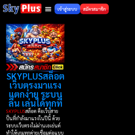
เข้าสู่ระบบ
สมัครสมาชิก
SKYPLUSสล็อต
เว็บตรงมาแรง
แตกง่าย ระบบ
ลื่น เล่นได้ทุกที่
SKYPLUS
สล็อต คือเว็บสาย
ปั่นที่กำลังมาแรงในปีนี้ ด้วย
ระบบเว็บตรงไม่ผ่านเอเย่นต์
ทำให้เกมทุกค่ายเชื่อมต่อแบบ